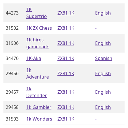
1K
44273
ZX81 1K
English
Supertrio
31502
1K ZX Chess
ZX81 1K
-
1K hires
31906
ZX81 1K
English
gamepack
34470
1K-Aka
ZX81 1K
Spanish
1k
29456
ZX81 1K
English
Adventure
1k
29457
ZX81 1K
English
Defender
29458
1k Gambler
ZX81 1K
English
31503
1k Wonders
ZX81 1K
-