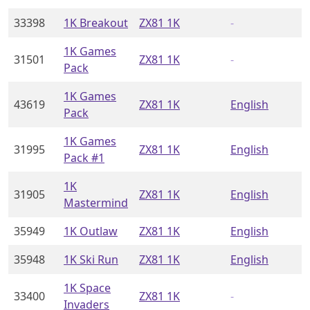
33398
1K Breakout
ZX81 1K
-
1K Games
31501
ZX81 1K
-
Pack
1K Games
43619
ZX81 1K
English
Pack
1K Games
31995
ZX81 1K
English
Pack #1
1K
31905
ZX81 1K
English
Mastermind
35949
1K Outlaw
ZX81 1K
English
35948
1K Ski Run
ZX81 1K
English
1K Space
33400
ZX81 1K
-
Invaders